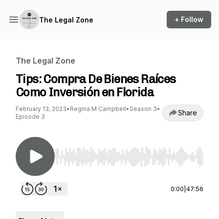
+ Follow
The Legal Zone
The Legal Zone
Tips: Compra De Bienes Raíces
Como Inversión en Florida
February 13, 2023
•
Regina M Campbell
•
Season 3
•
Share
Episode 3
Use Left/Right to seek, Home/End to jump to st
0:00
|
47:56